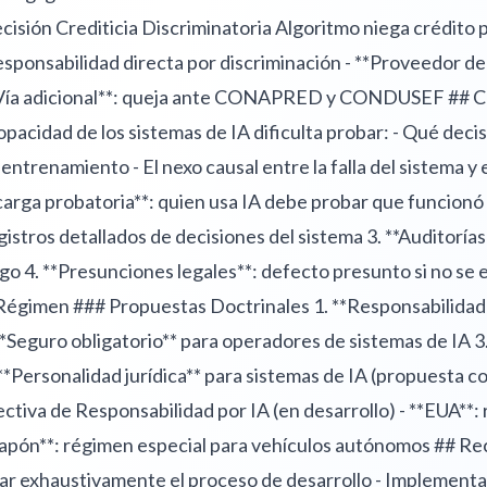
sión Crediticia Discriminatoria Algoritmo niega crédito p
 responsabilidad directa por discriminación - **Proveedor de
 **Vía adicional**: queja ante CONAPRED y CONDUSEF ## C
pacidad de los sistemas de IA dificulta probar: - Qué deci
 entrenamiento - El nexo causal entre la falla del sistema y
 carga probatoria**: quien usa IA debe probar que funcion
istros detallados de decisiones del sistema 3. **Auditorías 
sgo 4. **Presunciones legales**: defecto presunto si no se
Régimen ### Propuestas Doctrinales 1. **Responsabilidad 
**Seguro obligatorio** para operadores de sistemas de IA 
. **Personalidad jurídica** para sistemas de IA (propuesta
ectiva de Responsabilidad por IA (en desarrollo) - **EUA**:
*Japón**: régimen especial para vehículos autónomos ## 
r exhaustivamente el proceso de desarrollo - Implementar