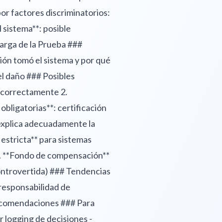
or factores discriminatorios:
l sistema**: posible
arga de la Prueba ###
sión tomó el sistema y por qué
 el daño ### Posibles
ó correctamente 2.
obligatorias**: certificación
 explica adecuadamente la
estricta** para sistemas
3. **Fondo de compensación**
 controvertida) ### Tendencias
 responsabilidad de
Recomendaciones ### Para
 logging de decisiones -