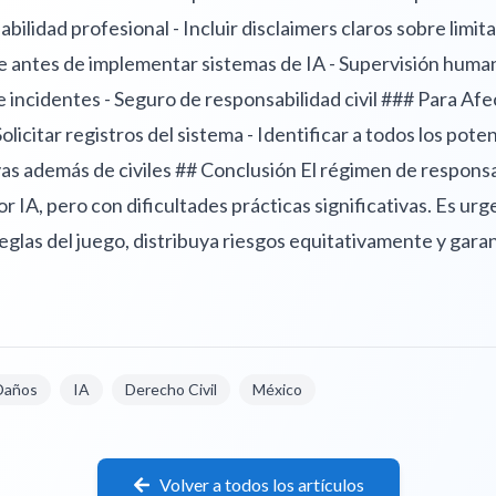
ilidad profesional - Incluir disclaimers claros sobre limi
e antes de implementar sistemas de IA - Supervisión humana
 incidentes - Seguro de responsabilidad civil ### Para Af
licitar registros del sistema - Identificar a todos los pote
vas además de civiles ## Conclusión El régimen de responsa
r IA, pero con dificultades prácticas significativas. Es ur
s reglas del juego, distribuya riesgos equitativamente y ga
Daños
IA
Derecho Civil
México
Volver a todos los artículos