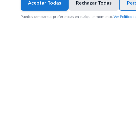
Aceptar Todas
Rechazar Todas
Per
Puedes cambiar tus preferencias en cualquier momento.
Ver Política d
AIJusticia
Liderando la integración de la inteligencia artificial en e
software legaltech innovador y ofrecemos servicios de I
abogados y empresas.