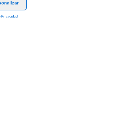
sonalizar
e Privacidad
Enlaces Rápidos
Inicio
l sector legal. Desarrollamos
Software Abogados
A especializados para
Software a la Medida
Marketing IA
Preciarios
Artículos
Contacto