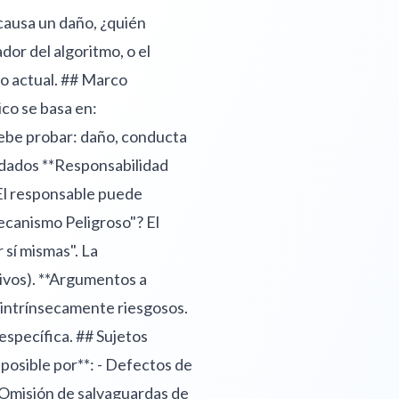
 causa un daño, ¿quién
dor del algoritmo, o el
no actual. ## Marco
co se basa en:
 debe probar: daño, conducta
uidados **Responsabilidad
 El responsable puede
Mecanismo Peligroso"? El
 sí mismas". La
sivos). **Argumentos a
 intrínsecamente riesgosos.
específica. ## Sujetos
posible por**: - Defectos de
 Omisión de salvaguardas de