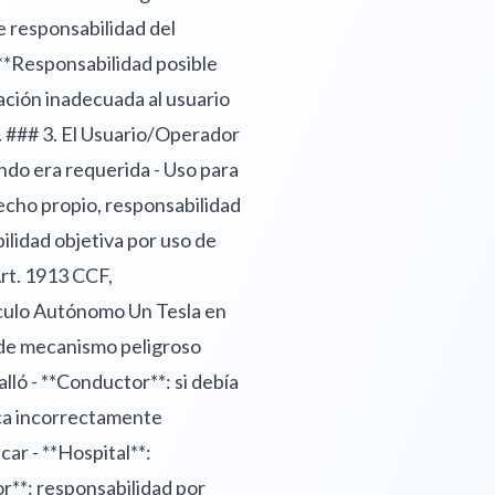
e responsabilidad del
 **Responsabilidad posible
ación inadecuada al usuario
. ### 3. El Usuario/Operador
ando era requerida - Uso para
echo propio, responsabilidad
ilidad objetiva por uso de
rt. 1913 CCF,
ículo Autónomo Un Tesla en
o de mecanismo peligroso
lló - **Conductor**: si debía
ica incorrectamente
car - **Hospital**:
or**: responsabilidad por