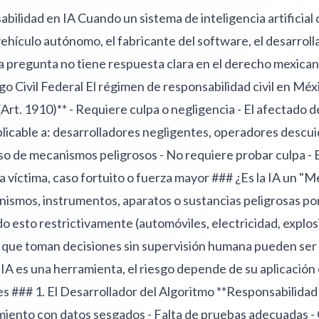
bilidad en IA Cuando un sistema de inteligencia artificial
hículo autónomo, el fabricante del software, el desarrolla
ta pregunta no tiene respuesta clara en el derecho mexica
 Civil Federal El régimen de responsabilidad civil en Méxi
(Art. 1910)** - Requiere culpa o negligencia - El afectado
- Aplicable a: desarrolladores negligentes, operadores desc
 uso de mecanismos peligrosos - No requiere probar culpa -
a víctima, caso fortuito o fuerza mayor ### ¿Es la IA un "
nismos, instrumentos, aparatos o sustancias peligrosas por
do esto restrictivamente (automóviles, electricidad, explo
 que toman decisiones sin supervisión humana pueden ser
IA es una herramienta, el riesgo depende de su aplicación 
### 1. El Desarrollador del Algoritmo **Responsabilidad 
miento con datos sesgados - Falta de pruebas adecuadas -