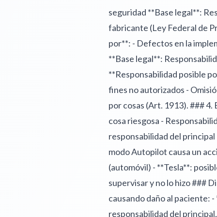
seguridad **Base legal**: Re
fabricante (Ley Federal de P
por**: - Defectos en la imple
**Base legal**: Responsabili
**Responsabilidad posible por
fines no autorizados - Omisi
por cosas (Art. 1913). ### 4.
cosa riesgosa - Responsabili
responsabilidad del principa
modo Autopilot causa un acci
(automóvil) - **Tesla**: posib
supervisar y no lo hizo ### 
causando daño al paciente: - 
responsabilidad del principal