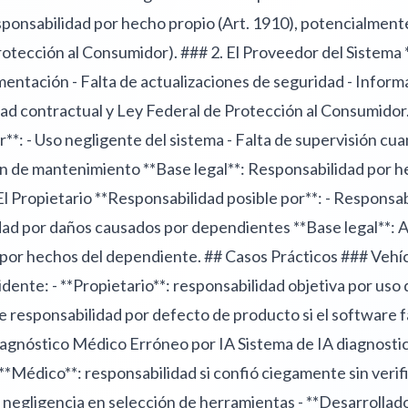
sponsabilidad por hecho propio (Art. 1910), potencialment
rotección al Consumidor). ### 2. El Proveedor del Sistema
mentación - Falta de actualizaciones de seguridad - Inform
dad contractual y Ley Federal de Protección al Consumidor
**: - Uso negligente del sistema - Falta de supervisión cu
ón de mantenimiento **Base legal**: Responsabilidad por h
 El Propietario **Responsabilidad posible por**: - Responsab
dad por daños causados por dependientes **Base legal**: A
l por hechos del dependiente. ## Casos Prácticos ### Veh
dente: - **Propietario**: responsabilidad objetiva por us
le responsabilidad por defecto de producto si el software fa
Diagnóstico Médico Erróneo por IA Sistema de IA diagnost
**Médico**: responsabilidad si confió ciegamente sin verifi
, negligencia en selección de herramientas - **Desarrollad