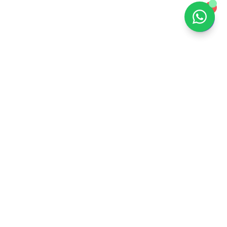
1
Contacto
diegoromo@aij.mx
Disponible vía email
Ciudad de México, México