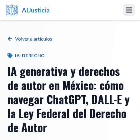
AIJusticia
Inicio
Volver a artículos
Artículos
IA-DERECHO
Preciarios
IA generativa y derechos
de autor en México: cómo
Software a la Medida
navegar ChatGPT, DALL-E y
Software Abogados
la Ley Federal del Derecho
Marketing IA
de Autor