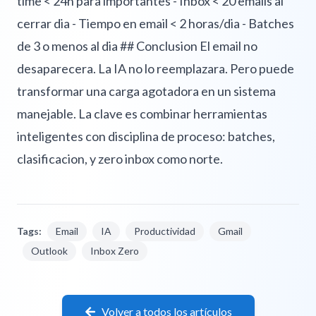
time < 24h para importantes - Inbox < 20 emails al
cerrar dia - Tiempo en email < 2 horas/dia - Batches
de 3 o menos al dia ## Conclusion El email no
desaparecera. La IA no lo reemplazara. Pero puede
transformar una carga agotadora en un sistema
manejable. La clave es combinar herramientas
inteligentes con disciplina de proceso: batches,
clasificacion, y zero inbox como norte.
Tags:
Email
IA
Productividad
Gmail
Outlook
Inbox Zero
Volver a todos los artículos