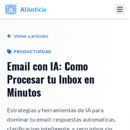
AIJusticia
Inicio
Volver a artículos
Artículos
PRODUCTIVIDAD
Preciarios
Email con IA: Como
Procesar tu Inbox en
Software a la Medida
Minutos
Software Abogados
Marketing IA
Estrategias y herramientas de IA para
dominar tu email: respuestas automaticas,
clasificacion inteligente, y zero inbox sin