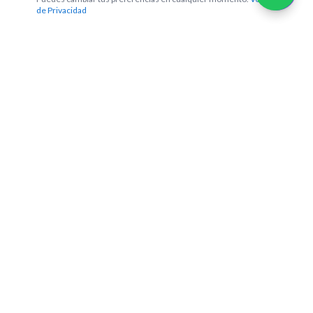
de Privacidad
AIJusticia
Liderando la integración de la inteligencia artificial en el
sector legal. Desarrollamos software legaltech innovador y
ofrecemos servicios de IA especializados para abogados y
empresas.
Enlaces Rápidos
Inicio