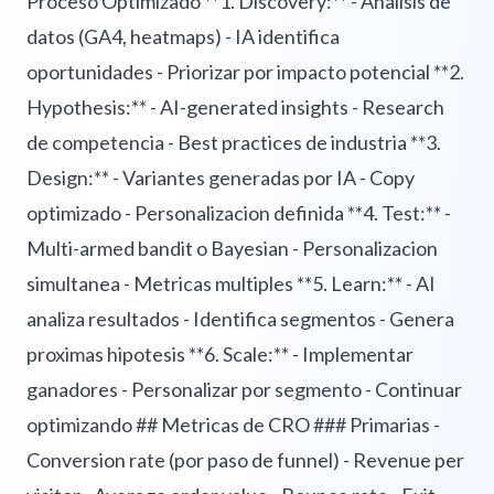
Proceso Optimizado **1. Discovery:** - Analisis de
datos (GA4, heatmaps) - IA identifica
oportunidades - Priorizar por impacto potencial **2.
Hypothesis:** - AI-generated insights - Research
de competencia - Best practices de industria **3.
Design:** - Variantes generadas por IA - Copy
optimizado - Personalizacion definida **4. Test:** -
Multi-armed bandit o Bayesian - Personalizacion
simultanea - Metricas multiples **5. Learn:** - AI
analiza resultados - Identifica segmentos - Genera
proximas hipotesis **6. Scale:** - Implementar
ganadores - Personalizar por segmento - Continuar
optimizando ## Metricas de CRO ### Primarias -
Conversion rate (por paso de funnel) - Revenue per