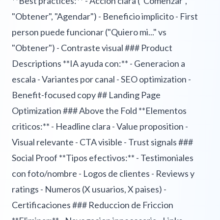
**Best practices:** - Accion clara ("Comenzar",
"Obtener", "Agendar") - Beneficio implicito - First
person puede funcionar ("Quiero mi..." vs
"Obtener") - Contraste visual ### Product
Descriptions **IA ayuda con:** - Generacion a
escala - Variantes por canal - SEO optimization -
Benefit-focused copy ## Landing Page
Optimization ### Above the Fold **Elementos
criticos:** - Headline clara - Value proposition -
Visual relevante - CTA visible - Trust signals ###
Social Proof **Tipos efectivos:** - Testimoniales
con foto/nombre - Logos de clientes - Reviews y
ratings - Numeros (X usuarios, X paises) -
Certificaciones ### Reduccion de Friccion