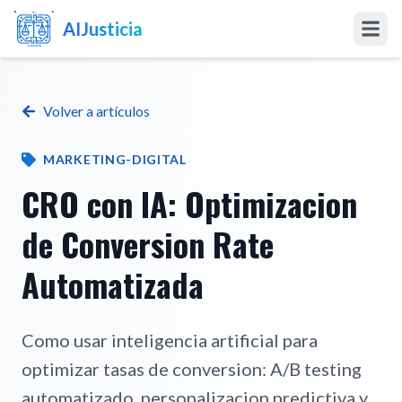
AIJusticia
Inicio
Volver a artículos
Artículos
MARKETING-DIGITAL
Preciarios
CRO con IA: Optimizacion
de Conversion Rate
Software a la Medida
Automatizada
Software Abogados
Marketing IA
Como usar inteligencia artificial para
optimizar tasas de conversion: A/B testing
automatizado, personalizacion predictiva y