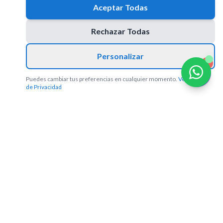
Aceptar Todas
Rechazar Todas
Personalizar
1
Puedes cambiar tus preferencias en cualquier momento.
Ver Política
de Privacidad
AIJusticia
Liderando la integración de la inteligencia artificial en el
sector legal. Desarrollamos software legaltech innovador y
ofrecemos servicios de IA especializados para abogados y