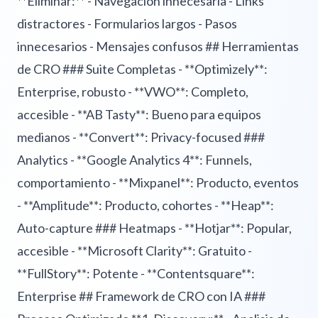
**Eliminar:** - Navegacion innecesaria - Links
distractores - Formularios largos - Pasos
innecesarios - Mensajes confusos ## Herramientas
de CRO ### Suite Completas - **Optimizely**:
Enterprise, robusto - **VWO**: Completo,
accesible - **AB Tasty**: Bueno para equipos
medianos - **Convert**: Privacy-focused ###
Analytics - **Google Analytics 4**: Funnels,
comportamiento - **Mixpanel**: Producto, eventos
- **Amplitude**: Producto, cohortes - **Heap**:
Auto-capture ### Heatmaps - **Hotjar**: Popular,
accesible - **Microsoft Clarity**: Gratuito -
**FullStory**: Potente - **Contentsquare**:
Enterprise ## Framework de CRO con IA ###