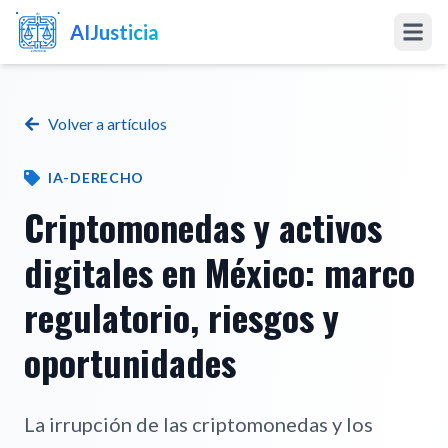
AIJusticia
Inicio
Volver a artículos
Artículos
IA-DERECHO
Preciarios
Criptomonedas y activos
digitales en México: marco
Software a la Medida
regulatorio, riesgos y
Software Abogados
oportunidades
Marketing IA
La irrupción de las criptomonedas y los